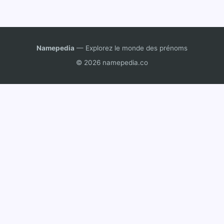
Namepedia
— Explorez le monde des prénoms
© 2026 namepedia.co