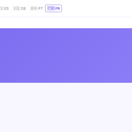
🇸 ES
🇩🇪 DE
🇧🇷 PT
🇫🇷 FR