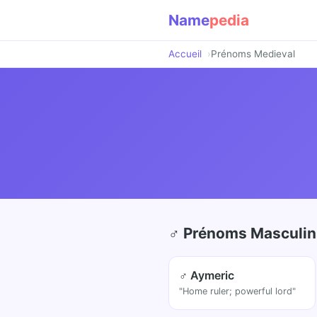
Name
pedia
Accueil
Prénoms Medieval
♂ Prénoms Masculins
♂ Aymeric
"Home ruler; powerful lord"