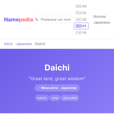
🇬🇧 EN
🇪🇸 ES
Nomes
Name
pedia
🇩🇪 DE
Japanese
🇧🇷 PT
🇫🇷 FR
Início
Japanese
Daichi
Daichi
"Great land, great wisdom"
♂ Masculino · Japanese
nature
wise
grounded