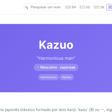
🇬🇧 EN
🇪🇸 ES
🇩🇪 DE
🇧
Kazuo
"Harmonious man"
♂ Masculino · Japanese
harmonious
literary
 japonês clássico formado por dois kanji: 'kazu' (和 ou 一, sig