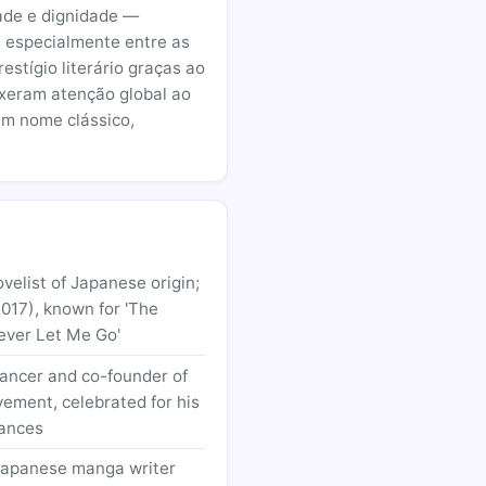
dade e dignidade —
, especialmente entre as
estígio literário graças ao
xeram atenção global ao
um nome clássico,
velist of Japanese origin;
2017), known for 'The
ever Let Me Go'
ncer and co-founder of
ement, celebrated for his
mances
 Japanese manga writer