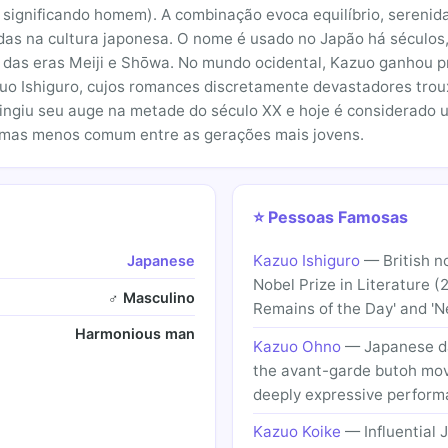
, significando homem). A combinação evoca equilíbrio, sereni
das na cultura japonesa. O nome é usado no Japão há séculos
s das eras Meiji e Shōwa. No mundo ocidental, Kazuo ganhou pr
uo Ishiguro, cujos romances discretamente devastadores trou
ingiu seu auge na metade do século XX e hoje é considerado 
 mas menos comum entre as gerações mais jovens.
⭐ Pessoas Famosas
Kazuo Ishiguro
— British no
Japanese
Nobel Prize in Literature (
♂ Masculino
Remains of the Day' and 'N
Harmonious man
Kazuo Ohno
— Japanese da
the avant-garde butoh mov
deeply expressive perfor
Kazuo Koike
— Influential