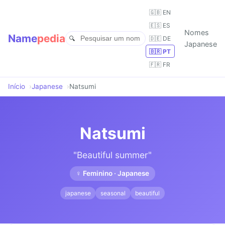
🇬🇧 EN
🇪🇸 ES
Nomes
Name
pedia
🇩🇪 DE
Japanese
🇧🇷 PT
🇫🇷 FR
Início
Japanese
Natsumi
Natsumi
"Beautiful summer"
♀ Feminino · Japanese
japanese
seasonal
beautiful