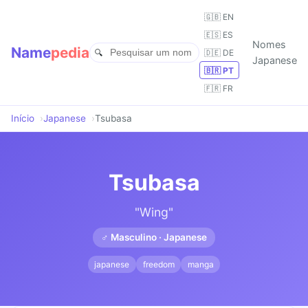
🇬🇧 EN
🇪🇸 ES
Nomes
Name
pedia
🇩🇪 DE
Japanese
🇧🇷 PT
🇫🇷 FR
Início
Japanese
Tsubasa
Tsubasa
"Wing"
♂ Masculino · Japanese
japanese
freedom
manga