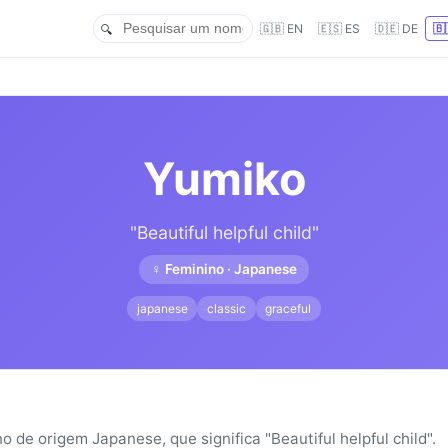
🇬🇧 EN
🇪🇸 ES
🇩🇪 DE
🇧
Yumiko
"Beautiful helpful child"
♀ Feminino · Japanese
japanese
classic
graceful
de origem Japanese, que significa "Beautiful helpful child".