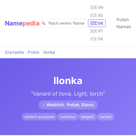
🇬🇧 EN
🇪🇸 ES
Polish
Name
pedia
🇩🇪 DE
Namen
🇧🇷 PT
🇫🇷 FR
Startseite
Polish
Ilonka
Ilonka
"Variant of Ilona. Light, torch"
♀ Weiblich · Polish, Slavic
eastern european
luminous
elegant
variant