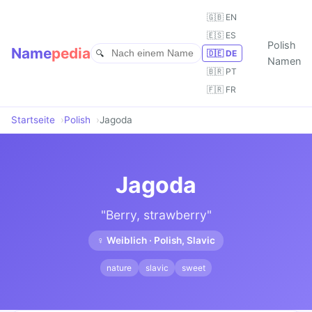
🇬🇧 EN
🇪🇸 ES
Polish
Name
pedia
🇩🇪 DE
Namen
🇧🇷 PT
🇫🇷 FR
Startseite
Polish
Jagoda
Jagoda
"Berry, strawberry"
♀ Weiblich · Polish, Slavic
nature
slavic
sweet