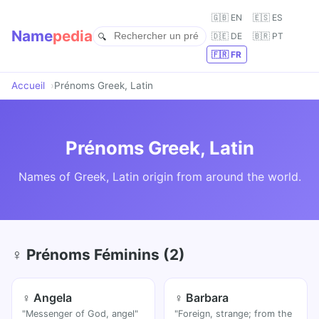
🇬🇧 EN
🇪🇸 ES
Name
pedia
🇩🇪 DE
🇧🇷 PT
🇫🇷 FR
Accueil
Prénoms Greek, Latin
Prénoms Greek, Latin
Names of Greek, Latin origin from around the world.
♀ Prénoms Féminins (2)
♀ Angela
♀ Barbara
"Messenger of God, angel"
"Foreign, strange; from the